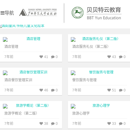
admin
admin
首页
导航
高校教材1
395
高校教材1
375
儿童阅读
传统文化
高校教育
高校教材
酒店管理
酒店服务礼仪（第二版）
7年前
41
0
7年前
43
0
登录
注册
高校教材1
350
高校教材1
408
酒店餐饮管理实训
餐饮服务与管理
7年前
46
0
7年前
51
0
高校教材1
507
高校教材1
379
旅游学概论（第二版）
旅游心理学
7年前
38
0
7年前
33
0
高校教材1
337
高校教材1
342